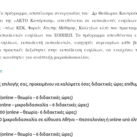
Το πρόγραμμα, αποτέλεσμα συνεργασίας του Δρ Θεόδωρου Κουτρούκ
αι της «ΑΚΤΟ Κατάρτιση», απευθύνεται σε εκπαιδευτές ενηλίκων
 –τέως ΚΕΚ, Φορείς Άτυπης Μάθησης, Κολεγίων κλπ) που προετοιμά
 εκπαιδευτών ενηλίκων του ΕΟΠΠΕΠ. Το πρόγραμμα απευθύνεται επ
 ενηλίκων, εκπαιδευτή εκπαιδευτών, εισηγητές σεμιναρίων κάθε β
ι πρακτικές δεξιότητες στην εκπαίδευση ενηλίκων, να ενισχύσει 
ς ικανότητες για ανάπτυξη μικροδιδασκαλίας.
ης
ς επιλογής σας, προκειμένου να καλύψετε όσες διδακτικές ώρες επιθυμ
 (online – θεωρία – 6 διδακτικές ώρες)
(online – μικροδιδασκαλία – 6 διδακτικές ώρες)
00 (online – θεωρία- 6 διδακτικές ώρες)
00 (μικροδιδασκαλία σε αίθουσα Αθήνα – Θεσσαλονίκη ή online από όλ
 (online – θεωρία – 6 διδακτικές ώρες)