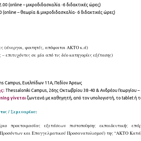
.00 (online – μικροδιδασκαλία -6 διδακτικές ώρες)
0 (online – θεωρία & μικροδιδασκαλία- 6 διδακτικές ώρες)
ες (άνεργοι, φοιτητές, απόφοιτοι ΑΚΤΟ κ.ά)
– επιτυχόντες σε μία από τις δύο κατηγορίες εξέτασης)
ns Campus, Ευελπίδων 11Α, Πεδίον Άρεως
ης:
Thessaloniki Campus, 26ης Οκτωβρίου 38-40 & Ανδρέου Γεωργίου 
rning γίνεται
ζωντανά με καθηγητή, από τον υπολογιστή, το tablet ή
ος / Σεμιναρίου:
ριο προετοιμασίας εξετάσεων πιστοποίησης εκπαιδευτικής επά
 Προσόντων και Επαγγελματικού Προσανατολισμού) της “ΑΚΤΟ Κατάρ