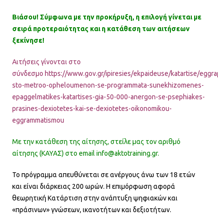
Βιάσου! Σύμφωνα με την προκήρυξη, η επιλογή γίνεται με
σειρά προτεραιότητας και η κατάθεση των αιτήσεων
ξεκίνησε!
Αιτήσεις γίνονται στο
σύνδεσμο https://www.gov.gr/ipiresies/ekpaideuse/katartise/eggr
sto-metroo-opheloumenon-se-programmata-sunekhizomenes-
epaggelmatikes-katartises-gia-50-000-anergon-se-psephiakes-
prasines-dexiotetes-kai-se-dexiotetes-oikonomikou-
eggrammatismou
Με την κατάθεση της αίτησης, στείλε μας τον αριθμό
αίτησης (ΚΑΥΑΣ) στο email info@aktotraining.gr.
Το πρόγραμμα απευθύνεται σε ανέργους άνω των 18 ετών
και είναι διάρκειας 200 ωρών. H επιμόρφωση αφορά
θεωρητική Κατάρτιση στην ανάπτυξη ψηφιακών και
«πράσινων» γνώσεων, ικανοτήτων και δεξιοτήτων.