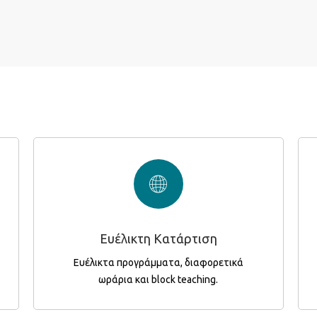
Η ΑΚΤΟ Κατάρτιση προσφέρει ευελιξία, με
δυνατότητα πρωινών, μεσημεριανών και
απογευματικών τμημάτων, block teaching
Ευέλικτη Κατάρτιση
και προγράμματα Σαββατοκύριακου.
Ευέλικτα προγράμματα, διαφορετικά
ωράρια και block teaching.