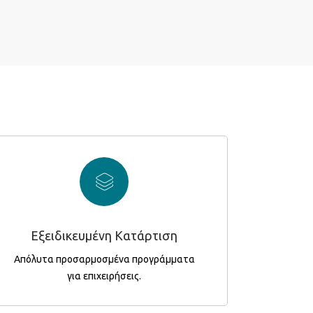
κατάρτισης του ΑΚΤΟ
Η ΑΚΤΟ Κατάρτιση μπορεί προσφέρει
απόλυτα εξειδικευμένα, tailor-made
προγράμματα, χάρη στη δεξαμενή
καταξιωμένων εισηγητών – συνεργατών
Εξειδικευμένη Κατάρτιση
από όλους σχεδόν τους κλάδους της
Απόλυτα προσαρμοσμένα προγράμματα
παγκόσμιας οικονομίας.
για επιχειρήσεις.