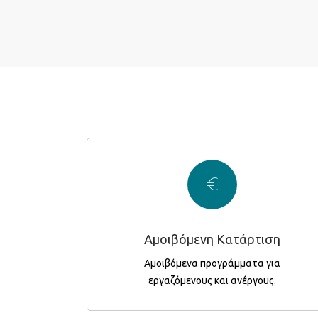
συστήνουμε
Άνεργοι και εργαζόμενοι που καταρτίζονται
εκτός ωραρίου απασχόλησης, δικαιούνται
Αμοιβόμενη Κατάρτιση
συνήθως εκπαιδευτικό επίδομα € 5 / ώρα.
Αμοιβόμενα προγράμματα για
εργαζόμενους και ανέργους.